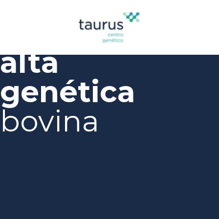
Centro
de
alta
genética
bovina