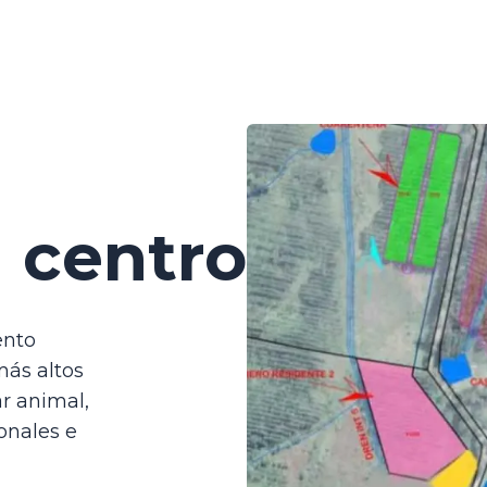
l
centro
ento
ás altos
ar animal,
onales e